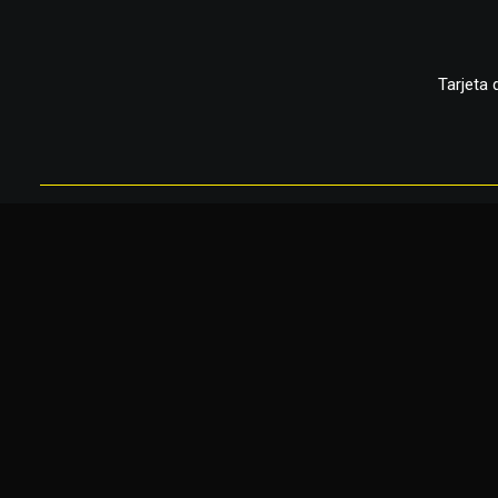
Tarjeta 
Afi
Sesión de Fotografías en la plaza Libertad de Pr