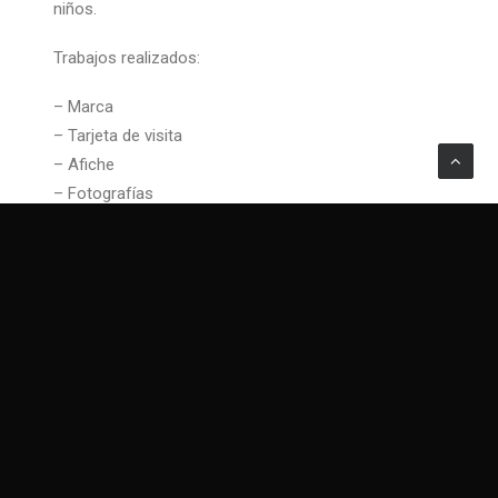
niños.
Trabajos realizados:
– Marca
– Tarjeta de visita
– Afiche
– Fotografías
– Videos
Client
El Circo de Luz
Services
Branding, Design, Audiovisual, Photo
Year
2014-2017
Share