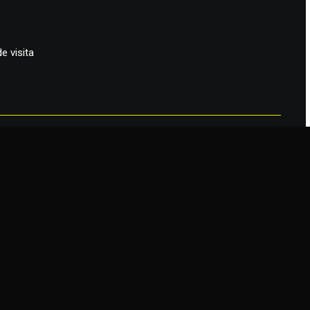
de visita
che
ensa en el Barrio Concha y Toro, Santiago Centro.